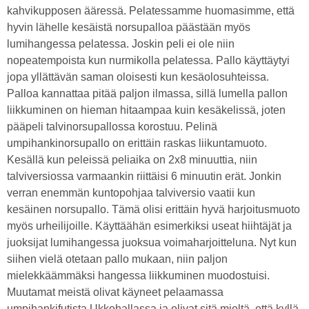
kahvikupposen ääressä. Pelatessamme huomasimme, että
hyvin lähelle kesäistä norsupalloa päästään myös
lumihangessa pelatessa. Joskin peli ei ole niin
nopeatempoista kun nurmikolla pelatessa. Pallo käyttäytyi
jopa yllättävän saman oloisesti kun kesäolosuhteissa.
Palloa kannattaa pitää paljon ilmassa, sillä lumella pallon
liikkuminen on hieman hitaampaa kuin kesäkelissä, joten
pääpeli talvinorsupallossa korostuu. Pelinä
umpihankinorsupallo on erittäin raskas liikuntamuoto.
Kesällä kun peleissä peliaika on 2x8 minuuttia, niin
talviversiossa varmaankin riittäisi 6 minuutin erät. Jonkin
verran enemmän kuntopohjaa talviversio vaatii kun
kesäinen norsupallo. Tämä olisi erittäin hyvä harjoitusmuoto
myös urheilijoille. Käyttäähän esimerkiksi useat hiihtäjät ja
juoksijat lumihangessa juoksua voimaharjoitteluna. Nyt kun
siihen vielä otetaan pallo mukaan, niin paljon
mielekkäämmäksi hangessa liikkuminen muodostuisi.
Muutamat meistä olivat käyneet pelaamassa
umpihankifutista Ukkohallassa ja olivat sitä mieltä, että kyllä