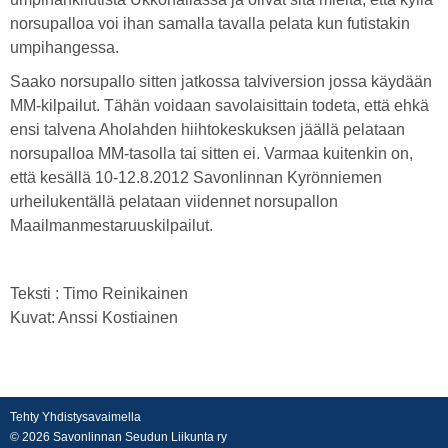
norsupalloa voi ihan samalla tavalla pelata kun futistakin
umpihangessa.
Saako norsupallo sitten jatkossa talviversion jossa käydään
MM-kilpailut. Tähän voidaan savolaisittain todeta, että ehkä
ensi talvena Aholahden hiihtokeskuksen jäällä pelataan
norsupalloa MM-tasolla tai sitten ei. Varmaa kuitenkin on,
että kesällä 10-12.8.2012 Savonlinnan Kyrönniemen
urheilukentällä pelataan viidennet norsupallon
Maailmanmestaruuskilpailut.
Teksti : Timo Reinikainen
Kuvat: Anssi Kostiainen
Tehty Yhdistysavaimella
©
2026 Savonlinnan Seudun Liikunta ry