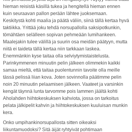
hieman reisistä käsillä tukea ja hengitellä hieman ennen
kuin seuraavan pallon perään lähtee juoksemaan.
Keskitystä kohti maalia ja päätä väliin, siinä tällä kertaa hyvä
taktiikka. Yrittää joku tehdä norsupallolla saksipotkunkin,
tömähtäen selälleen sopivan pehmeään lumihankeen.
Maalejakin tulee välillä ja suurin osa meidän päätyyn, mutta
niitä ei taideta tällä kertaa niin tarkkaan laskea.
Enemmänkin kyse taitaa olla selviytymistaistelusta.
Parinkymmenen minuutin pelin jälkeen olimmekin kaikki
samaa mieltä, että taitaa puolentunnin tavoite olla meille
tässä pelissä liian kova. Joten sovinnolla päätimme pelin
noin 20 minuutin pelaamisen jälkeen. Vaateet ja varsinkin
kengät täynnä lunta tarvomme pois lammen jäältä kohti
Aholahden hiihtokeskuksen kahviota, jossa on tarkoitus
pelata jälkipelit kahvin ja hiihtokeskuksen kuuluisan munkin
kera.
Onko umpihankinorsupallosta sitten oikeaksi
liikuntamuodoksi? Sitä äijät ryhtyivät pohtimaan