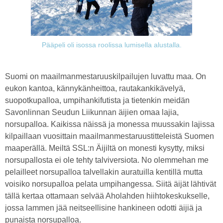
Pääpeli oli isossa roolissa lumisella alustalla.
Suomi on maailmanmestaruuskilpailujen luvattu maa. On
eukon kantoa, kännykänheittoa, rautakankikävelyä,
suopotkupalloa, umpihankifutista ja tietenkin meidän
Savonlinnan Seudun Liikunnan äijien omaa lajia,
norsupalloa. Kaikissa näissä ja monessa muussakin lajissa
kilpaillaan vuosittain maailmanmestaruustitteleistä Suomen
maaperällä. Meiltä SSL:n Äijiltä on monesti kysytty, miksi
norsupallosta ei ole tehty talviversiota. No olemmehan me
pelailleet norsupalloa talvellakin auratuilla kentillä mutta
voisiko norsupalloa pelata umpihangessa. Siitä äijät lähtivät
tällä kertaa ottamaan selvää Aholahden hiihtokeskukselle,
jossa lammen jää neitseellisine hankineen odotti äijiä ja
punaista norsupalloa.