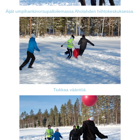
Äijät umpihankinorsupalloilemassa Aholahden hiihtokeskuksessa.
Tiukkaa vääntöä.