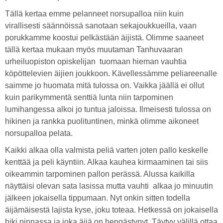
Tällä kertaa emme pelanneet norsupalloa niin kuin
virallisesti säännöissä sanotaan sekajoukkueilla, vaan
porukkamme koostui pelkästään äijistä. Olimme saaneet
tällä kertaa mukaan myös muutaman Tanhuvaaran
urheiluopiston opiskelijan tuomaan hieman vauhtia
köpöttelevien äijien joukkoon. Kävellessämme peliareenalle
saimme jo huomata mitä tulossa on. Vaikka jäällä ei ollut
kuin parikymmentä senttiä lunta niin tarpominen
lumihangessa alkoi jo tuntua jaloissa. Ilmeisesti tulossa on
hikinen ja rankka puolituntinen, minkä olimme aikoneet
norsupalloa pelata.
Kaikki alkaa olla valmista peliä varten joten pallo keskelle
kenttää ja peli käyntiin. Alkaa kauhea kirmaaminen tai siis
oikeammin tarpominen pallon perässä. Alussa kaikilla
näyttäisi olevan sata lasissa mutta vauhti alkaa jo minuutin
jälkeen jokaisella tippumaan. Nyt onkin sitten todella
äijämäisestä lajista kyse, joku toteaa. Hetkessä on jokaisella
hiki pinnassa ja joka äijä on hengästynyt. Täytyy välillä ottaa