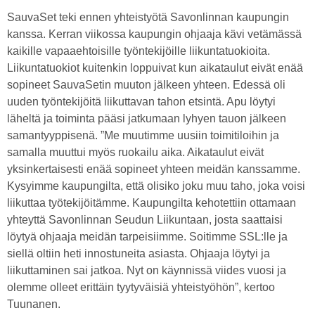
SauvaSet teki ennen yhteistyötä Savonlinnan kaupungin
kanssa. Kerran viikossa kaupungin ohjaaja kävi vetämässä
kaikille vapaaehtoisille työntekijöille liikuntatuokioita.
Liikuntatuokiot kuitenkin loppuivat kun aikataulut eivät enää
sopineet SauvaSetin muuton jälkeen yhteen. Edessä oli
uuden työntekijöitä liikuttavan tahon etsintä. Apu löytyi
läheltä ja toiminta pääsi jatkumaan lyhyen tauon jälkeen
samantyyppisenä. ”Me muutimme uusiin toimitiloihin ja
samalla muuttui myös ruokailu aika. Aikataulut eivät
yksinkertaisesti enää sopineet yhteen meidän kanssamme.
Kysyimme kaupungilta, että olisiko joku muu taho, joka voisi
liikuttaa työtekijöitämme. Kaupungilta kehotettiin ottamaan
yhteyttä Savonlinnan Seudun Liikuntaan, josta saattaisi
löytyä ohjaaja meidän tarpeisiimme. Soitimme SSL:lle ja
siellä oltiin heti innostuneita asiasta. Ohjaaja löytyi ja
liikuttaminen sai jatkoa. Nyt on käynnissä viides vuosi ja
olemme olleet erittäin tyytyväisiä yhteistyöhön”, kertoo
Tuunanen.