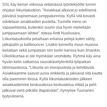
SSL käy kerran viikossa vetämässä työntekijöille tunnin
ohjatun liikuntatuokion. ”Asiakkaat alkavat jo edellisenä
päivänä supisemaan jumppatunnista. Kyllä sitä kovasti
odotetaan asiakkaiden puolelta. Tunnille meno on
vapaaehtoista, kuitenkin suurin osa hyvin mielellään
jumppaamaan lähtee”, toteaa Antti Nuolivaara.
Liikuntatuokioilla pelaillaan erilaisia pelejä kuten sähly,
jalkapallo ja ballbouncer. Lisäksi tunneilla muun muassa
keilataan sekä jumpataan niin tuolin kanssa kuin ilmankin.
Ulkoliikuntaa ei ole myöskään unohdettu. Ryhmä käy aina
hyvän kelin sattuessa sauvakävelylenkillä työpaikan
lähimaastossa. ”Liikunta on monipuolista ja kehittävää.
Asiakkaamme saavat uusia virikkeitä ja jaksavat sitä kautta
olla paremmin töissä. Kyllä liikuntatuokioiden jälkeen
asiakkaidemme keskuudessa keskustelua riittää ja pelit
jatkuvat vielä pitkälle iltapäivään”, hymyilee Tuunanen
tyytyväisenä.