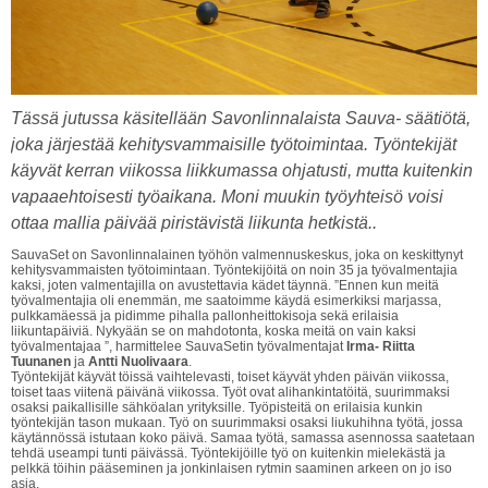
Tässä jutussa käsitellään Savonlinnalaista Sauva- säätiötä,
joka järjestää kehitysvammaisille työtoimintaa. Työntekijät
käyvät kerran viikossa liikkumassa ohjatusti, mutta kuitenkin
vapaaehtoisesti työaikana. Moni muukin työyhteisö voisi
ottaa mallia päivää piristävistä liikunta hetkistä..
SauvaSet on Savonlinnalainen työhön valmennuskeskus, joka on keskittynyt
kehitysvammaisten työtoimintaan. Työntekijöitä on noin 35 ja työvalmentajia
kaksi, joten valmentajilla on avustettavia kädet täynnä. ”Ennen kun meitä
työvalmentajia oli enemmän, me saatoimme käydä esimerkiksi marjassa,
pulkkamäessä ja pidimme pihalla pallonheittokisoja sekä erilaisia
liikuntapäiviä. Nykyään se on mahdotonta, koska meitä on vain kaksi
työvalmentajaa ”, harmittelee SauvaSetin työvalmentajat
Irma- Riitta
Tuunanen
ja
Antti Nuolivaara
.
Työntekijät käyvät töissä vaihtelevasti, toiset käyvät yhden päivän viikossa,
toiset taas viitenä päivänä viikossa. Työt ovat alihankintatöitä, suurimmaksi
osaksi paikallisille sähköalan yrityksille. Työpisteitä on erilaisia kunkin
työntekijän tason mukaan. Työ on suurimmaksi osaksi liukuhihna työtä, jossa
käytännössä istutaan koko päivä. Samaa työtä, samassa asennossa saatetaan
tehdä useampi tunti päivässä. Työntekijöille työ on kuitenkin mielekästä ja
pelkkä töihin pääseminen ja jonkinlaisen rytmin saaminen arkeen on jo iso
asia.