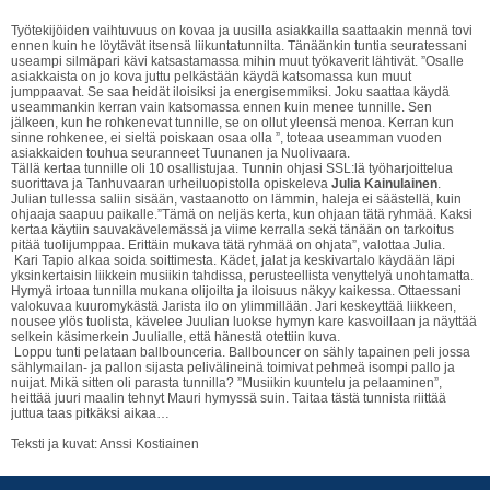
Työtekijöiden vaihtuvuus on kovaa ja uusilla asiakkailla saattaakin mennä tovi
ennen kuin he löytävät itsensä liikuntatunnilta. Tänäänkin tuntia seuratessani
useampi silmäpari kävi katsastamassa mihin muut työkaverit lähtivät. ”Osalle
asiakkaista on jo kova juttu pelkästään käydä katsomassa kun muut
jumppaavat. Se saa heidät iloisiksi ja energisemmiksi. Joku saattaa käydä
useammankin kerran vain katsomassa ennen kuin menee tunnille. Sen
jälkeen, kun he rohkenevat tunnille, se on ollut yleensä menoa. Kerran kun
sinne rohkenee, ei sieltä poiskaan osaa olla ”, toteaa useamman vuoden
asiakkaiden touhua seuranneet Tuunanen ja Nuolivaara.
Tällä kertaa tunnille oli 10 osallistujaa. Tunnin ohjasi SSL:lä työharjoittelua
suorittava ja Tanhuvaaran urheiluopistolla opiskeleva
Julia Kainulainen
.
Julian tullessa saliin sisään, vastaanotto on lämmin, haleja ei säästellä, kuin
ohjaaja saapuu paikalle.”Tämä on neljäs kerta, kun ohjaan tätä ryhmää. Kaksi
kertaa käytiin sauvakävelemässä ja viime kerralla sekä tänään on tarkoitus
pitää tuolijumppaa. Erittäin mukava tätä ryhmää on ohjata”, valottaa Julia.
Kari Tapio alkaa soida soittimesta. Kädet, jalat ja keskivartalo käydään läpi
yksinkertaisin liikkein musiikin tahdissa, perusteellista venyttelyä unohtamatta.
Hymyä irtoaa tunnilla mukana olijoilta ja iloisuus näkyy kaikessa. Ottaessani
valokuvaa kuuromykästä Jarista ilo on ylimmillään. Jari keskeyttää liikkeen,
nousee ylös tuolista, kävelee Juulian luokse hymyn kare kasvoillaan ja näyttää
selkein käsimerkein Juulialle, että hänestä otettiin kuva.
Loppu tunti pelataan ballbounceria. Ballbouncer on sähly tapainen peli jossa
sählymailan- ja pallon sijasta pelivälineinä toimivat pehmeä isompi pallo ja
nuijat. Mikä sitten oli parasta tunnilla? ”Musiikin kuuntelu ja pelaaminen”,
heittää juuri maalin tehnyt Mauri hymyssä suin. Taitaa tästä tunnista riittää
juttua taas pitkäksi aikaa…
Teksti ja kuvat: Anssi Kostiainen