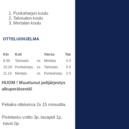
Punkaharjun koulu
Talvisalon koulu
Mertalan koulu
OTTELUOHJELMA
Klo
Koti
Vieras
Tulos
9.30
Talvisalo
vs.
Mertala
4-3
10.20
Punkaharju
vs.
Talvisalo
5-0
11.10
Mertala
vs
Punkaharju
2-5
HUOM ! Muuttunut pelijärjestys
alkuperäisestä!
Peliaika otteluissa 2x 15 minuuttia.
Pistelasku voitto 3p, tasapeli 1p,
häviö 0p