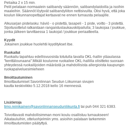
Peliaika 2 x 15 min.
Pelit pelataan normaalein salibandy säännöin, salibandylaidoilla ja isoihin
maaleihin. Säännöt löytyvät salibandyliiton nettisivuilta. Olisi hyvä, että joka
koulun liikunnanopettajat kertaavat ne ennen turnausta pelaajille.
Alkusarjan pistelasku: häviö - o pistettä, tasapeli - 1 piste, voitto - 3 pistettä.
Sijoitusottelut ratkaistaan rangaistuslaukauskilpailulla; 3 laukojaa / joukkue,
jonka jälkeen tarvittaessa 1 laukojat / joukkue periaatteella.
Kyydit
Jokainen joukkue huolehtii kyyditykset itse.
Ruokailut
Ruokailu tapahtuu edellisvuosista totutulla tavalla OKL-hallin yläaulassa
"kenttälounaana".Mikäli koulunne ruokailee OKL-hallilla olisitteko suoraan
yhteydessä ruokailijoiden määrästä ja mahdollisista allergioista kaupungin
ruokapalveluesimieheen
Ilmoittautuminen
Ilmoittautumiset Savonlinnan Seudun Liikunnan sivujen
kautta keskiviikko 5.12.2018 kello 16 mennessä.
Lisätietoja
timo.reinikainen@savonlinnanseudunliikunta.fi
tai puh 044 321 6383.
Toivottavasti mahdollisimman moni koulu osallistuu turnaukseen!
Aikatauluihin, otteluohjelmiin yms. asioihin palataan tarkemmin
ilmoittautumisten päätyttyä.