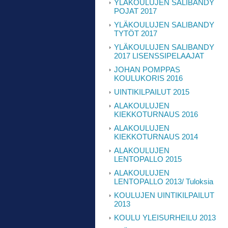
YLÄKOULUJEN SALIBANDY
POJAT 2017
YLÄKOULUJEN SALIBANDY
TYTÖT 2017
YLÄKOULUJEN SALIBANDY
2017 LISENSSIPELAAJAT
JOHAN POMPPAS
KOULUKORIS 2016
UINTIKILPAILUT 2015
ALAKOULUJEN
KIEKKOTURNAUS 2016
ALAKOULUJEN
KIEKKOTURNAUS 2014
ALAKOULUJEN
LENTOPALLO 2015
ALAKOULUJEN
LENTOPALLO 2013/ Tuloksia
KOULUJEN UINTIKILPAILUT
2013
KOULU YLEISURHEILU 2013