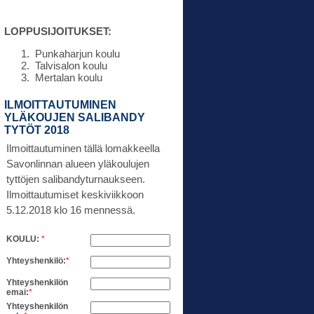
LOPPUSIJOITUKSET:
Punkaharjun koulu
Talvisalon koulu
Mertalan koulu
ILMOITTAUTUMINEN
YLÄKOUJEN SALIBANDY
TYTÖT 2018
Ilmoittautuminen tällä lomakkeella
Savonlinnan alueen yläkoulujen
tyttöjen salibandyturnaukseen.
Ilmoittautumiset keskiviikkoon
5.12.2018 klo 16 mennessä.
KOULU:
*
Yhteyshenkilö:
*
Yhteyshenkilön
emai:
*
Yhteyshenkilön