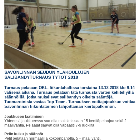
SAVONLINNAN SEUDUN YLÄKOULUJEN
SALIBANDYTURNAUS TYTÖT 2018
Turnaus pelataan OKL- liikuntahallissa torstaina 13.12.2018 klo 9-14
välisenä aikana. Turnaus pelataan tätä turnausta varten kehitellyillä
säännöillä, jotka mukailevat salibandyn oikeita sääntöjä.
Tuomaroinista vastaa Top Team. Turnauksen voittajajoukkue voittaa
Savonlinnan liikuntatoimen lahjoittaman kiertopalkinnon.
Joukkueen laatiminen
Yhteensä joukkueessa saa olla maksimissaan 15 kenttäpelaajaa sekä 2
maalivahtia. Pelaajat saavat olla vapaasti 7-9 luokilta
Pelin kulku ja säännöt
Pelit pelataan normaalilla kokoonpanolla, 5 + maalivahti.