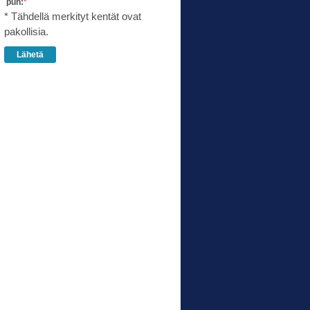
puh:
*
* Tähdellä merkityt kentät ovat
pakollisia.