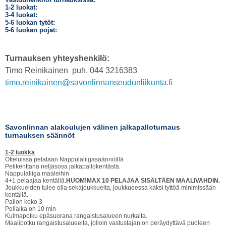
1-2 luokat:
3-4 luokat:
5-6 luokan tytöt:
5-6 luokan pojat:
Turnauksen yhteyshenkilö:
Timo Reinikainen puh. 044 3216383
timo.reinikainen@savonlinnanseudunliikunta.fi
Savonlinnan alakoulujen välinen jalkapalloturnaus
turnauksen säännöt
1-2 luokka
Otteluissa pelataan Nappulaliigasäännöillä
Pelikenttänä neljäsosa jalkapallokentästä.
Nappulaliiga maaleihin
4+1 pelaajaa kentällä.
HUOM!MAX 10 PELAJAA SISÄLTÄEN MAALIVAHDIN.
Joukkueiden tulee olla sekajoukkueita, joukkueessa kaksi tyttöä minimissään
kentällä.
Pallon koko 3
Peliaika on 10 min
Kulmapotku epäsuorana rangaistusalueen nurkalta.
Maalipotku rangaistusalueelta, jolloin vastustajan on peräydyttävä puoleen