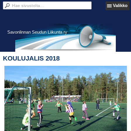
Valikko
Savonlinnan Seudun Liikunta ry
KOULUJALIS 2018