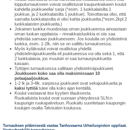
lopputurnaukseen voivat osallistuvat kaupunkialueen koulut
kahdella joukkueella/ sarja (*esim. 1 luokkalaisilta 1
joukkue, ja 2 luokkalaisilta 1 joukkue). Toivottavaa olisi, että
samalta luokkatasolta ei olisi kahta joukkuetta.(*esim.2kpl 2
luokkalaisten joukkueita.)
Jokainen luokka muodostaa oman joukkueensa ainoastaan
oman luokan oppilaista – rinnakkaisluokkia ei siis saa
yhdistää samaan joukkueeseen. Jos koululla on yhdistelmä
luokka, esim. 1-2lk, niin se on sallittu turnauksessa.
Myös kyläkoulut voivat osallistua yhdellä
yhdistelmäjoukkueella eli joukkueessa voi olla sekä 1, että
2 luokkalaisia, jos muutoin ei saa turnausjoukkuetta
kasaan.
Tyttöjen turnauksessa sallitaan yhdistelmäjoukkueet.
Joukkueen koko saa olla maksimissaan 10
pelaajaa/joukkue.
1-2 lk ja 3-4lk. sarjoissa joukkueet ovat sekajoukkueita ja
kaksi tyttöä
tulee olla koko ajan kentällä.
Koulut vastaavat itse kyytien tilauksesta.
Ruokailuista koulut ovat suoraan yhteydessä SLN:n
kaupungin ruokapalveluun. Ruokailu suoritetaan kaupungin
koulujen osalta Talvisalon koulussa.
Turnauksen pitämisestä vastaa Tanhuvaarna Urheiluopiston oppilaat.
Vastuuhenkilöt turnauksissa: