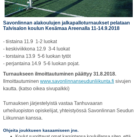
Savonlinnan alakoulujen jalkapalloturnaukset pelataan
Talvisalon koulun Kesämaa Areenalla 11-14.9.2018
- tiistaina 11.9 1-2 luokat
- keskiviikkona 12.9 3-4 luokat
- torstaina 13.9 5-6 luokan tytöt
- perjantaina 14.9 5-6 luokan pojat.
Turnaukseen ilmoittautuminen päättyy 31.8.2018.
Ilmoittautuminen
www.savonlinnanseudunliikunta.fi
sivujen
kautta. (katso oikea sivupalkki)
Turnauksen järjestelyistä vastaa Tanhuvaaran
urheiluopiston opiskelijat, yhteistyössä Savonlinnan Seudun
Liikunnan kanssa.
Ohjeita joukkueen kasaamiseen jne.
Koulut suorittavat omat karsintansa kouluillansa siten, että